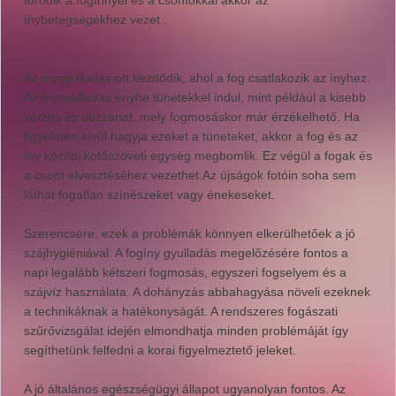
törődik a fogínnyel és a csontokkal akkor az
ínybetegségekhez vezet .
Az ínygyulladás ott kezdődik, ahol a fog csatlakozik az ínyhez.
Az ínygyulladás enyhe tünetekkel indul, mint például a kisebb
vérzés és duzzanat, mely fogmosáskor már érzékelhető. Ha
figyelmen kívül hagyja ezeket a tüneteket, akkor a fog és az
íny közötti kötőszöveti egység megbomlik. Ez végül a fogak és
a csont elvesztéséhez vezethet.Az újságok fotóin soha sem
láthat fogatlan színészeket vagy énekeseket.
Szerencsére, ezek a problémák könnyen elkerülhetőek a jó
szájhygiéniával. A fogíny gyulladás megelőzésére fontos a
napi legalább kétszeri fogmosás, egyszeri fogselyem és a
szájvíz használata. A dohányzás abbahagyása növeli ezeknek
a technikáknak a hatékonyságát. A rendszeres fogászati
szűrővizsgálat idején elmondhatja minden problémáját így
segíthetünk felfedni a korai figyelmeztető jeleket.
A jó általános egészségügyi állapot ugyanolyan fontos. Az