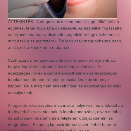
ÁTTEKINTÉS : A magazinok tele vannak villogó, tökéletesen
egyenes, fehér fogú sztárok képeivel. Az esztétikai fogászattal
az olvasók ma már a divatnak megfelelően úgy nézhetnek ki,
mint ezek a szupersztárok. De igen csak megdöbbenne azon,
amit ezek a képek nem mutatnak.
Csak azért, mert ezek az emberek híresek, nem jelenti azt
hogy a fogaik és a támasztó szöveteik ideálisak. Az
egészséges íny és a csont elengedhetetlen az egészséges
fogakakhoz, de nem a fotós retusálásának eredménye
képpen. Ők a meg nem énekelt hősei az egészséges és szép
mosolyuknak.
A fogak nem varázsütésre vannak a helyükön ; ez a feladata a
fogínynek és a csontoknak. A fogak gondozása, olyan mintha
az autót csak mosnánk és elfelejtenénk olajat cserélni és
megtankolni. Ez pedig katasztrófához vezet. Tehát ha nem