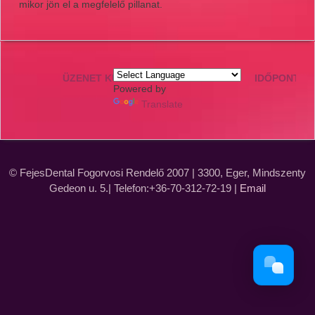
mikor jön el a megfelelő pillanat.
ÜZENET KÜLDÉSE
IDŐPONT K
Powered by
Translate
© FejesDental Fogorvosi Rendelő 2007 | 3300, Eger, Mindszenty
Gedeon u. 5.| Telefon:+36-70-312-72-19 |
Email