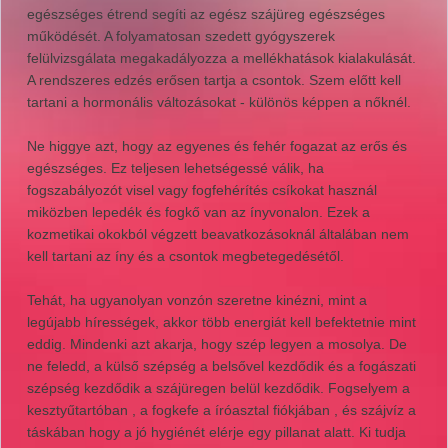
egészséges étrend segíti az egész szájüreg egészséges
működését. A folyamatosan szedett gyógyszerek
felülvizsgálata megakadályozza a mellékhatások kialakulását.
A rendszeres edzés erősen tartja a csontok. Szem előtt kell
tartani a hormonális változásokat - különös képpen a nőknél.
Ne higgye azt, hogy az egyenes és fehér fogazat az erős és
egészséges. Ez teljesen lehetségessé válik, ha
fogszabályozót visel vagy fogfehérítés csíkokat használ
miközben lepedék és fogkő van az ínyvonalon. Ezek a
kozmetikai okokból végzett beavatkozásoknál általában nem
kell tartani az íny és a csontok megbetegedésétől.
Tehát, ha ugyanolyan vonzón szeretne kinézni, mint a
legújabb hírességek, akkor több energiát kell befektetnie mint
eddig. Mindenki azt akarja, hogy szép legyen a mosolya. De
ne feledd, a külső szépség a belsővel kezdődik és a fogászati ​​
szépség kezdődik a szájüregen belül kezdődik. Fogselyem a
kesztyűtartóban , a fogkefe a íróasztal fiókjában , és szájvíz a
táskában hogy a jó hygiénét elérje egy pillanat alatt. Ki tudja